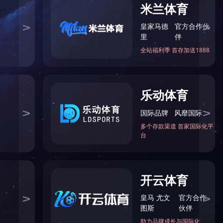


联系

一键

TO
机即可检修泵的转动部件。轴向力由双吸叶轮平衡，残余轴向力由滚动轴承平衡。该泵采用填料密封，根据用户要求也可以为您加装机械密
微信公
众号
扫一扫
关注我
们
辽ICP备09009061号-1
辽公网安备21140402000123号
官方站登录入口
|
乐鱼网页版
|
开云官方站在线登入
|