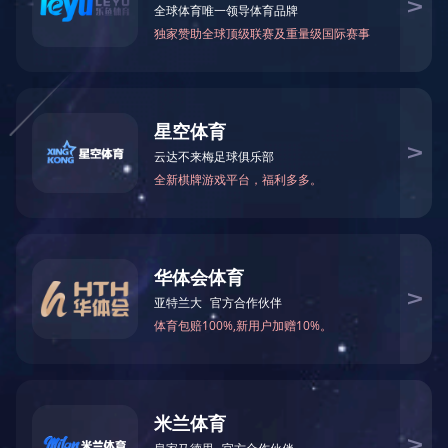
性能范围
流量：60-1450m3/h
扬程：90-1990m
结构说明
D、MD、DF等系列高吸程泵为卧式安装，吸入口水平，排出口垂直向上。泵的吸入段、中段、吐出段用拉紧螺栓联结成一体。泵由吸入段、中段、吐出段、叶轮、轴、
导叶、导叶套和平衡盘等主要零部件组成。转子的轴向力由平衡盘平衡，轴承采用滚动轴承，用润滑脂润滑。轴封采用填料密封或机械密封。在密封腔中通入有一定压
力的水起水封作用。从驱动端方向看，泵为顺时针方向旋转。
主要用途
D型高吸程单吸多级卧式离心泵供输送清水或物理及化学性质类似于清水的其它液体之用。介质温度不大于80℃，它适用于矿山排水和工厂、城市建筑供水，远距离输水
等场合。
MD型高吸程单吸多级耐磨泵是在D型泵基础上改进设计的一种耐磨多级离心泵。MD型泵环保节能，耐磨性好，寿命长，特别适用于矿山排水，输送固体颗粒含量不大于
1.5%(颗粒直径小于0.5mm）的矿井水及其他类似液体，液体温度不高于80℃。
DF型高吸程单吸多级耐腐蚀泵供输送温度-20℃-80℃不含固体颗粒，有腐蚀性的液体。主要用于化工、石油、冶金、轻工、印染、制药、环保、海水淡化。海上采油及矿
山等工业部门。
辽ICP备09009061号-1
辽公网安备000000
版权所有：开云网页版页面
技术支持：辽宁华睿科技有限公司
地址：
辽宁省葫芦岛市高桥经济开发区
DUOBAO.COM(中国)有限公司
|
华体会官方网页版
|
开云官方注
册
|
问鼎网页版登录入口
|
乐动注册
|
FH网页版登录入口
|
星空
官方站登录入口
|
乐鱼网页版
|
开云官方站在线登入
|


