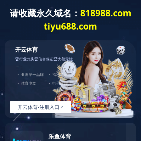
当前位置：首页
产品展厅
高吸程矿用卧式多级泵
高吸程矿用卧式多级泵
大
型


产品概述：
高吸程矿用卧式多级泵主要用于矿山主排水泵。是我公司总结多年来的矿山主排水泵应用经验，应用三维水泵设计技术开发的专利产品。

查看产品参数
产品概述
高吸程矿用卧式多级泵主要用于矿山主排水泵。是我公司总结多年来的矿山主排水泵应用经验，应用三维水泵设计技术开发的专利产品。以往大流量矿用多级泵在标准
大气压下吸程 4 米左右，尤其是大流量水泵，汽蚀余量在 5-6m 以上。在高海拔地区大气压低，吸程只有 2-3 米。水泵不能正常工作，造成水泵汽蚀损坏，影响采矿生
产。而我们的高吸程矿用多级泵。吸程可达 5-7 米。且不需要增加配套功率。使水泵容易引水，水泵不汽蚀，水仓设计不受约束，是矿山主排水泵更新换代产品。
型号意义