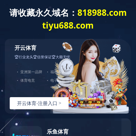
当前位置：首页
产品展厅
D、MD、DG、DF卧式多级离心泵
D型卧式多级离心泵
小
型


产品概述：
D型多级分段式卧式离心泵是我公司依据三维湍流理论，应用 CAD 及 CFD 软件设计的高效节能更新换代产品，根据输入介质、温度派生出DG、MD、DF系列
泵。

查看产品参数
型号意义